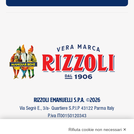
Rizzoli Emanuelli S.P.A. ©2026
Via Segrè E., 3/a- Quartiere S.P.I.P 43122 Parma Italy
P.iva IT00150120343
Numero verde 800.215.111
Rifiuta cookie non necessari ✕
Telefono +39.0521.211111