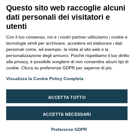
Questo sito web raccoglie alcuni
dati personali dei visitatori e
Chi Siamo
utenti
I Prodotti
Con il tuo consenso, noi e i nostri partner utilizziamo i cookie e
tecnologie simili per archiviare, accedere ed elaborare i dati
Ricette
personali come, ad esempio, la visita al sito web o la
personalizzazione degli annunci. Poiché rispettiamo il tuo diritto
La Ricetta Segreta
alla privacy, è possibile scegliere di non consentire alcuni tipi di
Contatti
cookie. Clicca su preferenze GDPR per saperne di più.
Visualizza la Cookie Policy Completa
Segui Rizzoli Emanuelli su
ACCETTA TUTTO
ACCETTA NECESSARI
COOKIE POLICY
Preferenze GDPR